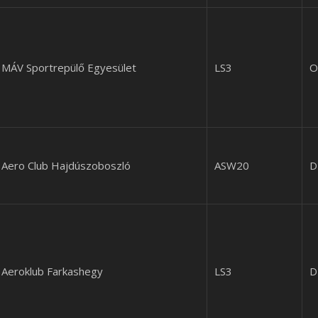
MÁV Sportrepülő Egyesület
LS3
O
Aero Club Hajdúszoboszló
ASW20
D
Aeroklub Farkashegy
LS3
D