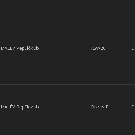
MALÉV Repülőklub
ASW20
D
MALÉV Repülőklub
Discus B
D