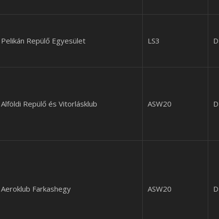
Pelikán Repülő Egyesület
LS3
D
Alföldi Repülő és Vitorlásklub
ASW20
D
Aeroklub Farkashegy
ASW20
D