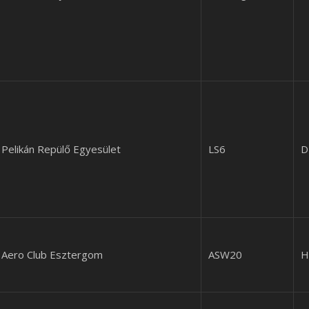
Pelikán Repülő Egyesület
LS6
D
Aero Club Esztergom
ASW20
H