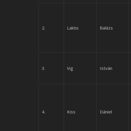
2.
Laktis
Balázs
3.
Vig
István
4.
Kiss
Dániel