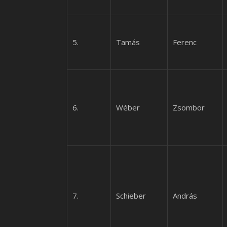
5.
Tamás
Ferenc
6.
Wéber
Zsombor
7.
Schieber
András