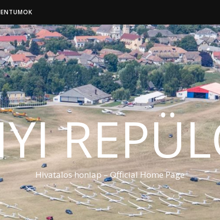
ENTUMOK
YI REPÜ
Hivatalos honlap – Official Home Page