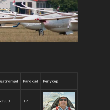
ajstromjel
Farokjel
Fénykép
-3933
TP