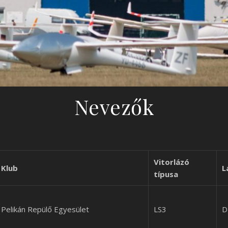
Nevezők
Vitorlázó
Klub
L
típusa
Pelikán Repülő Egyesület
LS3
D