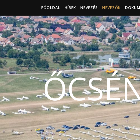
FŐOLDAL
HÍREK
NEVEZÉS
NEVEZŐK
DOKUM
ŐCSÉN