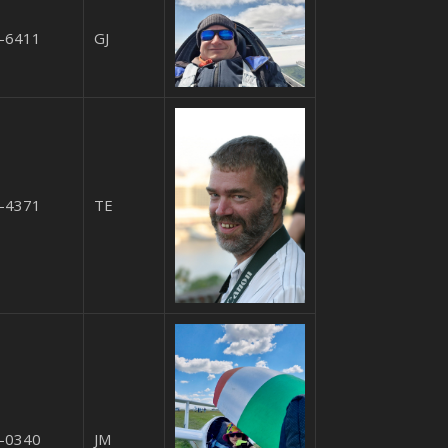
-6411
GJ
-4371
TE
-0340
JM